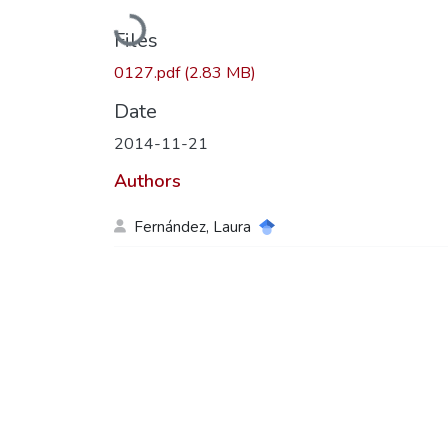
Loading...
Files
0127.pdf
(2.83 MB)
Date
2014-11-21
Authors
Fernández, Laura