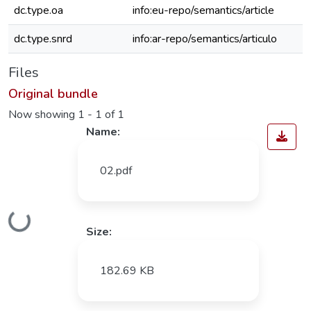
dc.type.oa
info:eu-repo/semantics/article
dc.type.snrd
info:ar-repo/semantics/articulo
Files
Original bundle
Now showing
1 - 1 of 1
Name:
02.pdf
Loading...
Size:
182.69 KB