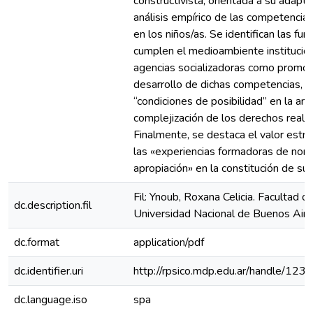
constructivista, orientada a su adapta
análisis empírico de las competencia
en los niños/as. Se identifican las fu
cumplen el medioambiente institucion
agencias socializadoras como promot
desarrollo de dichas competencias, 
“condiciones de posibilidad” en la amp
complejización de los derechos reale
Finalmente, se destaca el valor estr
las «experiencias formadoras de nor
apropiación» en la constitución de sub
Fil: Ynoub, Roxana Celicia. Facultad d
dc.description.fil
Universidad Nacional de Buenos Aire
dc.format
application/pdf
dc.identifier.uri
http://rpsico.mdp.edu.ar/handle/1
dc.language.iso
spa