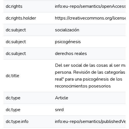
dc.rights
info:eu-repo/semantics/openAccess
dc.rights.holder
https://creativecommons.org/licenses
dc.subject
socialización
dc.subject
psicogénesis
dc.subject
derechos reales
Del ser social de las cosas al ser mat
persona. Revisión de las categorías 
dc.title
real" para una psicogénesis de los
reconocimientos posesorios
dc.type
Article
dc.type
snrd
dc.type.info
info:eu-repo/semantics/publishedVer