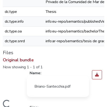
Privado de la Comunidad de Mar del 
dc.type
Thesis
dc.type.info
info:eu-repo/semantics/publishedVer
dc.type.oa
info:eu-repo/semantics/bachelorThes
dc.type.snrd
info:ar-repo/semantics/tesis de grad
Files
Original bundle
Now showing
1 - 1 of 1
Name:
Briano-Santecchia.pdf