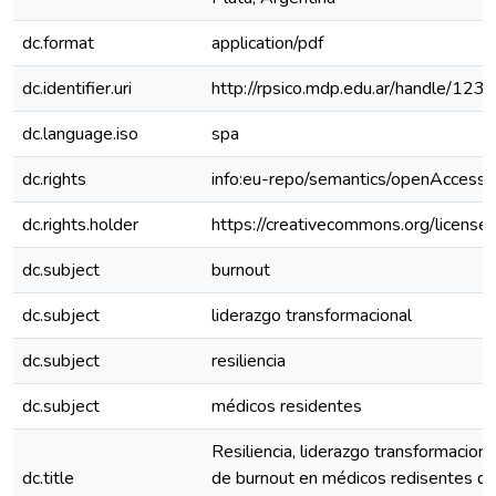
dc.format
application/pdf
dc.identifier.uri
http://rpsico.mdp.edu.ar/handle/1
dc.language.iso
spa
dc.rights
info:eu-repo/semantics/openAccess
dc.rights.holder
https://creativecommons.org/licenses
dc.subject
burnout
dc.subject
liderazgo transformacional
dc.subject
resiliencia
dc.subject
médicos residentes
Resiliencia, liderazgo transformacion
dc.title
de burnout en médicos redisentes del