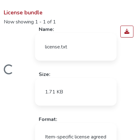
License bundle
Now showing
1 - 1 of 1
Name:
license.txt
Loading...
Size:
1.71 KB
Format:
Item-specific license agreed