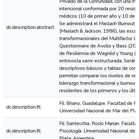
Privado de la Comunidad, con una mu
intencional conformada por 20 resid
médicos (10 de primer año y 10 de cu
Se administrará el Maslach Burnout I
dc.description.abstract
(Maslach & Jackson, 1986), las escal
transformacionales del Multifactor L
Questionnaire de Avolio y Bass (2004
de Resiliencia de Wagnild y Young (
entrevista semi-estructurada. Serán 
descriptivos básicos y tablas de cont
permitan comparar los niveles de resil
liderazgo transformacional y burnout
residentes de los primeros y los últi
Fil: Briano, Guadalupe. Facultad de Ps
dc.description.fil
Universidad Nacional de Mar del Plat
Fil: Santecchia, Rocío Marian. Faculta
dc.description.fil
Psicología. Universidad Nacional de 
Plata; Argentina