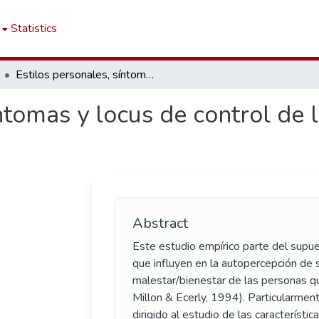
Statistics
Estilos personales, síntomas y locus de control de la salud en población general
íntomas y locus de control de 
Abstract
Este estudio empírico parte del supue
que influyen en la autopercepción de 
malestar/bienestar de las personas 
Millon & Ecerly, 1994). Particularment
dirigido al estudio de las característic