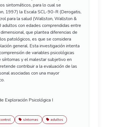
os sintomáticos, para lo cual se
lon, 1997) la Escala SCL-90-R (Derogatis,
rol para la salud (Wallston, Wallston &
0 adultos con edades comprendidas entre
dimensional, que plantea diferencias de
los patológicos, es que se considera
ación general. Esta investigación intenta
 comprensión de variables psicológicas
e síntomas y el malestar subjetivo en
etende contribuir a la evaluación de las
rsonal asociadas con una mayor
co.
e Exploración Psicológica I
control
síntomas
adultos