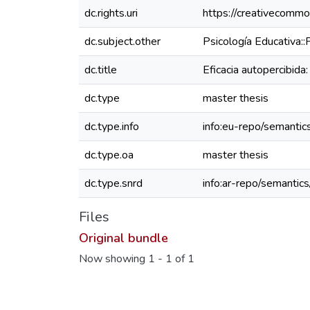
dc.rights.uri
https://creativecommo
dc.subject.other
Psicología Educativa::
dc.title
Eficacia autopercibida:
dc.type
master thesis
dc.type.info
info:eu-repo/semantic
dc.type.oa
master thesis
dc.type.snrd
info:ar-repo/semantic
Files
Original bundle
Now showing
1 - 1 of 1