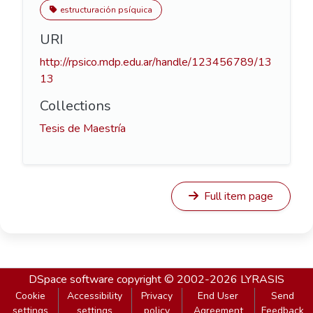
estructuración psíquica
URI
http://rpsico.mdp.edu.ar/handle/123456789/13
13
Collections
Tesis de Maestría
Full item page
DSpace software
copyright © 2002-2026
LYRASIS
Cookie
Accessibility
Privacy
End User
Send
settings
settings
policy
Agreement
Feedback